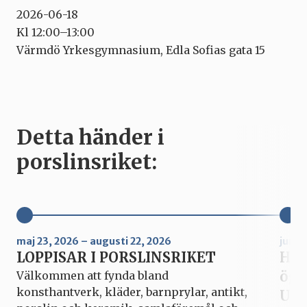
2026-06-18
Kl 12:00–13:00
Värmdö Yrkesgymnasium, Edla Sofias gata 15
Detta händer i
porslinsriket:
maj 23, 2026 – augusti 22, 2026
juni 
LOPPISAR I PORSLINSRIKET
Hur
ögo
Välkommen att fynda bland
konsthantverk, kläder, barnprylar, antikt,
Upp