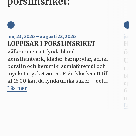
porslinsriket:
maj 23, 2026 – augusti 22, 2026
juni 
LOPPISAR I PORSLINSRIKET
Hur
ögo
Välkommen att fynda bland
konsthantverk, kläder, barnprylar, antikt,
Upp
porslin och keramik, samlaföremål och
I Mi
mycket mycket annat. Från klockan 11 till
blic
kl 16.00 kan du fynda unika saker – och
apri
kanske göra ett bra klipp? Hela
Läs mer
förs
Porslinsriket är som vanligt öppet under
med 
varje loppis, med outlets, fabriksbutiken,
fyll
Läs 
caféer och matställen. Kommande datum
pers
för Loppisar i Porslinsriket: […]
som 
vid. 