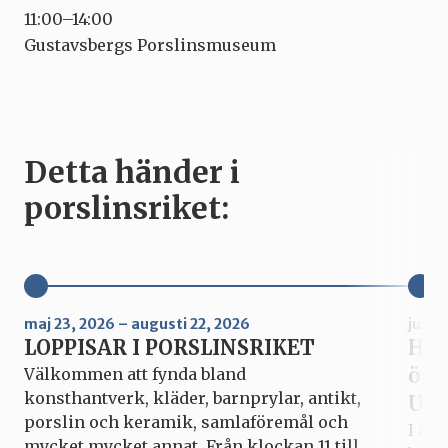
11:00–14:00
Gustavsbergs Porslinsmuseum
Detta händer i
porslinsriket:
maj 23, 2026 – augusti 22, 2026
juni 
LOPPISAR I PORSLINSRIKET
Hur
ögo
Välkommen att fynda bland
konsthantverk, kläder, barnprylar, antikt,
Upp
porslin och keramik, samlaföremål och
I Mi
mycket mycket annat. Från klockan 11 till