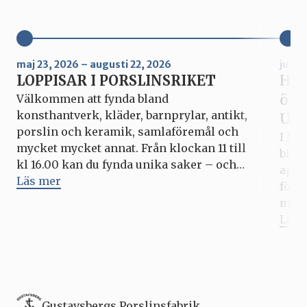
maj 23, 2026 – augusti 22, 2026
juni 
LOPPISAR I PORSLINSRIKET
Hur
ögo
Välkommen att fynda bland
konsthantverk, kläder, barnprylar, antikt,
Upp
porslin och keramik, samlaföremål och
I Mi
mycket mycket annat. Från klockan 11 till
blic
kl 16.00 kan du fynda unika saker – och
apri
kanske göra ett bra klipp? Hela
Läs mer
förs
Porslinsriket är som vanligt öppet under
med 
varje loppis, med outlets, fabriksbutiken,
fyll
Läs 
caféer och matställen. Kommande datum
pers
för Loppisar i Porslinsriket: […]
som 
vid. 
Gustavsbergs Porslinsfabrik