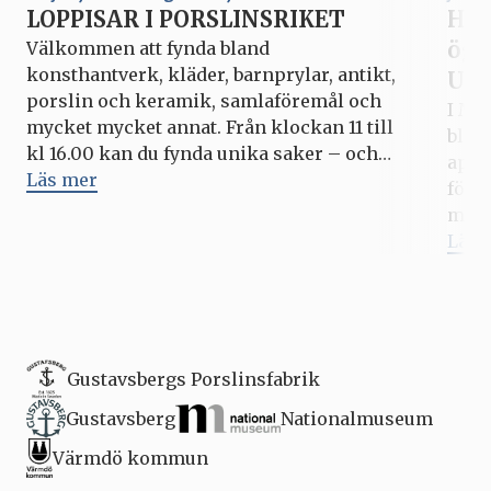
LOPPISAR I PORSLINSRIKET
Hur
ögo
Välkommen att fynda bland
konsthantverk, kläder, barnprylar, antikt,
Upp
porslin och keramik, samlaföremål och
I Mi
mycket mycket annat. Från klockan 11 till
blic
kl 16.00 kan du fynda unika saker – och
apri
kanske göra ett bra klipp? Hela
Läs mer
förs
Porslinsriket är som vanligt öppet under
med 
varje loppis, med outlets, fabriksbutiken,
fyll
Läs 
caféer och matställen. Kommande datum
pers
för Loppisar i Porslinsriket: […]
som 
vid. 
Gustavsbergs Porslinsfabrik
Gustavsberg
Nationalmuseum
Värmdö kommun