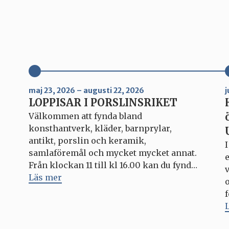
maj 23, 2026 – augusti 22, 2026
j
LOPPISAR I PORSLINSRIKET
Välkommen att fynda bland
konsthantverk, kläder, barnprylar,
antikt, porslin och keramik,
samlaföremål och mycket mycket annat.
Från klockan 11 till kl 16.00 kan du fynda
v
unika saker – och kanske göra ett bra
Läs mer
klipp? Hela Porslinsriket är som vanligt
öppet under varje loppis, med outlets,
fabriksbutiken, caféer och matställen.
Kommande datum för Loppisar i