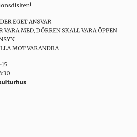
ionsdisken!
NDER EGET ANSVAR
ÅR VARA MED, DÖRREN SKALL VARA ÖPPEN
ÄNSYN
ÄLLA MOT VARANDRA
-15
6:30
kulturhus