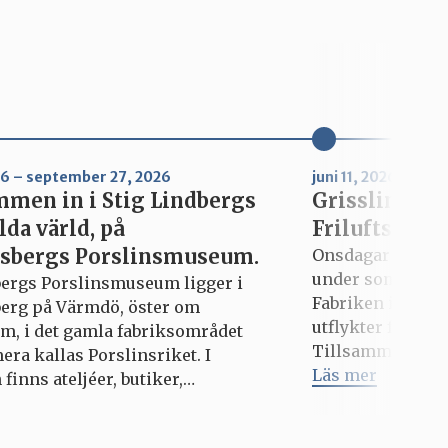
026 – september 27, 2026
juni 11, 2026 – aug
men in i Stig Lindbergs
Grisslinge m
lda värld, på
Friluftsdag/u
sbergs Porslinsmuseum.
Onsdagar med Fa
under sommaren 
ergs Porslinsmuseum ligger i
Fabriken in till 
erg på Värmdö, öster om
utflykter för dig
m, i det gamla fabriksområdet
Tillsammans uppt
ra kallas Porslinsriket. I
testar roliga akt
Läs mer
finns ateljéer, butiker,
härliga sommarm
ger, caféer, gallerier, konsthall
varierar från vec
hamn. Besöksadress: Odelbergs
utkik efter vad 