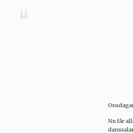
Onsdagar 
Nu får al
danssalar