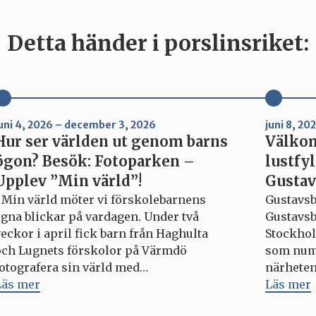
Detta händer i porslinsriket:
uni 4, 2026 – december 3, 2026
juni 8, 2
Hur ser världen ut genom barns
Välkom
ögon? Besök: Fotoparken –
lustfyl
Upplev ”Min värld”!
Gustav
I Min värld möter vi förskolebarnens
Gustavsb
egna blickar på vardagen. Under två
Gustavsb
eckor i april fick barn från Haghulta
Stockhol
och Lugnets förskolor på Värmdö
som nume
fotografera sin värld med
närheten 
engångskameror. Resultatet är bilder
Läs mer
restauran
Läs mer
fyllda av närvaro, nyfikenhet och
och gäst