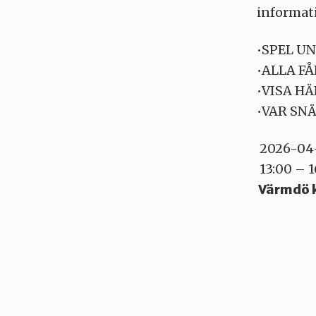
informat
•SPEL U
•ALLA F
•VISA H
•VAR SN
2026-04
13:00 – 1
Värmdö 