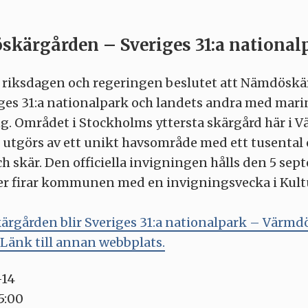
kärgården – Sveriges 31:a national
og riksdagen och regeringen beslutet att Nämdösk
iges 31:a nationalpark och landets andra med mari
g. Området i Stockholms yttersta skärgård här i 
tgörs av ett unikt havsområde med ett tusental 
h skär. Den officiella invigningen hålls den 5 sept
r firar kommunen med en invigningsvecka i Kult
rgården blir Sveriges 31:a nationalpark – Värmd
nk till annan webbplats.
-14
5:00