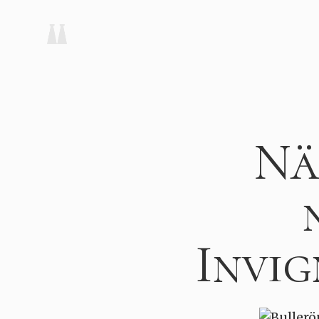
Nä
Invi