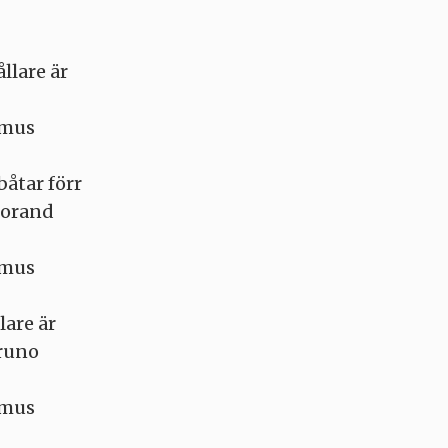
ållare är
smus
åtar förr
torand
smus
lare är
Bruno
smus