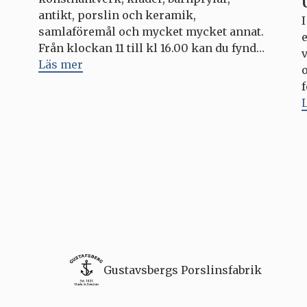
antikt, porslin och keramik,
samlaföremål och mycket mycket annat.
Från klockan 11 till kl 16.00 kan du fynda
v
unika saker – och kanske göra ett bra
Läs mer
klipp? Hela Porslinsriket är som vanligt
öppet under varje loppis, med outlets,
fabriksbutiken, caféer och matställen.
Kommande datum för Loppisar i
Porslinsriket: […]
a
Gustavsbergs Porslinsfabrik