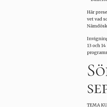
Här prese
vet vad s
Nämdöskä
Invigning
13 och 14
programm
Sö
se
TEMA KU