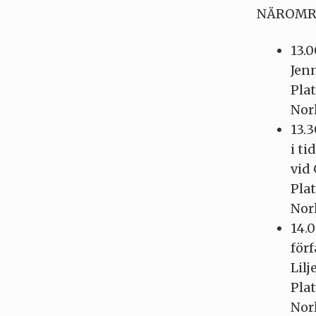
NÄROMR
13.0
Jenn
Pla
Nor
13.
i t
vid 
Pla
Nor
14.0
för
Lilj
Pla
Nor