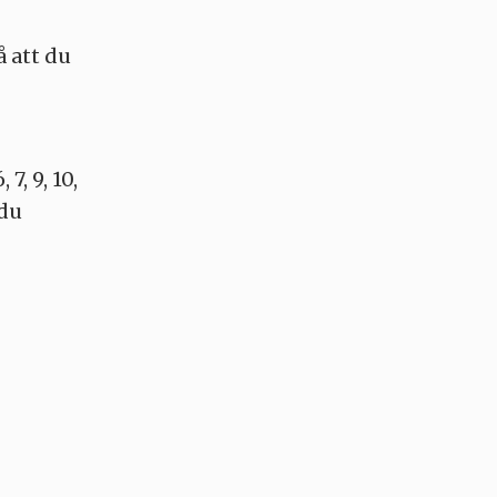
å att du
7, 9, 10,
 du
I