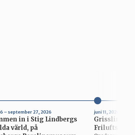
026 – september 27, 2026
juni 11, 2026 – aug
men in i Stig Lindbergs
Grisslinge m
lda värld, på
Friluftsdag/u