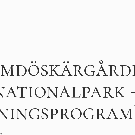
mdöskärgård
nationalpark 
gningsprogram