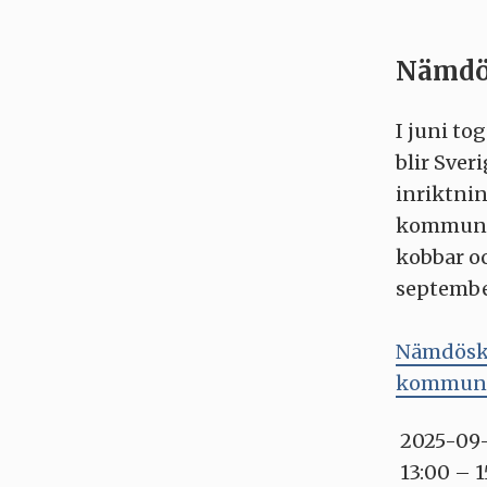
Nämdös
I juni t
blir Sver
inriktnin
kommun u
kobbar oc
septembe
Nämdöskä
kommunLä
2025-09
13:00 – 1