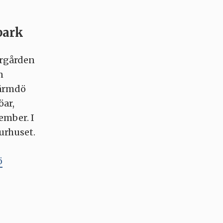
park
ärgården
n
Värmdö
öar,
ember. I
urhuset.
ö