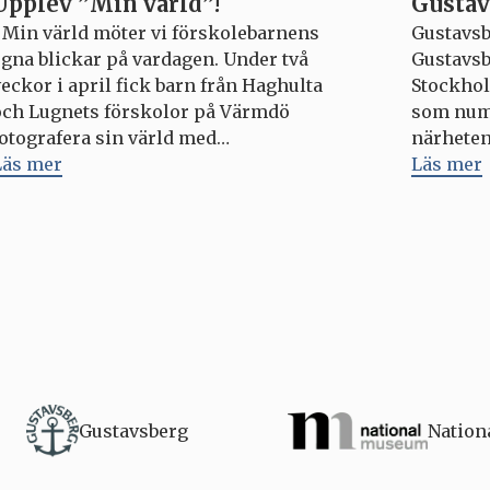
Upplev ”Min värld”!
Gustav
I Min värld möter vi förskolebarnens
Gustavsb
egna blickar på vardagen. Under två
Gustavsb
eckor i april fick barn från Haghulta
Stockhol
och Lugnets förskolor på Värmdö
som nume
fotografera sin värld med
närheten 
engångskameror. Resultatet är bilder
Läs mer
restauran
Läs mer
fyllda av närvaro, nyfikenhet och
och gäst
oväntade perspektiv. Kamerorna riktas
väg 5, 13
mot sådant som vuxna ofta passerar utan
Google M
tt stanna vid. En stövel i det […]
formgiva
förvänta
som […]
Natio
Gustavsberg