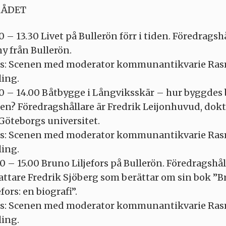
ÅDET
0 – 13.30 Livet på Bullerön förr i tiden. Föredragsh
y från Bullerön.
ts: Scenen med moderator kommunantikvarie Ra
ling.
30 – 14.00 Båtbygge i Långviksskär – hur byggdes b
iden? Föredragshållare är Fredrik Leijonhuvud, dok
Göteborgs universitet.
ts: Scenen med moderator kommunantikvarie Ra
ling.
0 – 15.00 Bruno Liljefors på Bullerön. Föredragshål
fattare Fredrik Sjöberg som berättar om sin bok ”
efors: en biografi”.
ts: Scenen med moderator kommunantikvarie Ra
ling.