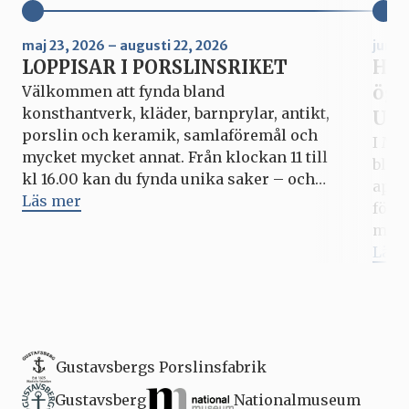
maj 23, 2026 – augusti 22, 2026
juni 
LOPPISAR I PORSLINSRIKET
Hur
ögo
Välkommen att fynda bland
konsthantverk, kläder, barnprylar, antikt,
Upp
porslin och keramik, samlaföremål och
I Mi
mycket mycket annat. Från klockan 11 till
blic
kl 16.00 kan du fynda unika saker – och
apri
kanske göra ett bra klipp? Hela
Läs mer
förs
Porslinsriket är som vanligt öppet under
med 
varje loppis, med outlets, fabriksbutiken,
fyll
Läs 
caféer och matställen. Kommande datum
pers
för Loppisar i Porslinsriket: […]
som 
vid. 
Gustavsbergs Porslinsfabrik
Gustavsberg
Nationalmuseum