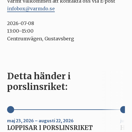
Varmt välkommen att kontakta oss via E-post
infobox@varmdo.se
2026-07-08
13:00–15:00
Centrumvägen, Gustavsberg
Detta händer i
porslinsriket:
maj 23, 2026 – augusti 22, 2026
juni 
LOPPISAR I PORSLINSRIKET
Hur