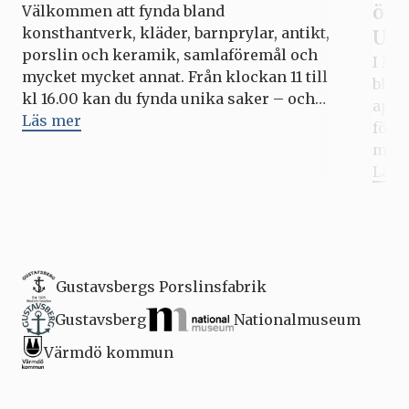
ögo
Välkommen att fynda bland
konsthantverk, kläder, barnprylar, antikt,
Upp
porslin och keramik, samlaföremål och
I Mi
mycket mycket annat. Från klockan 11 till
blic
kl 16.00 kan du fynda unika saker – och
apri
kanske göra ett bra klipp? Hela
Läs mer
förs
Porslinsriket är som vanligt öppet under
med 
varje loppis, med outlets, fabriksbutiken,
fyll
Läs 
caféer och matställen. Kommande datum
pers
för Loppisar i Porslinsriket: […]
som 
vid. 
Gustavsbergs Porslinsfabrik
Gustavsberg
Nationalmuseum
Värmdö kommun