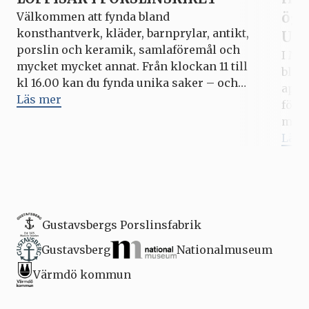
ögo
Välkommen att fynda bland
konsthantverk, kläder, barnprylar, antikt,
Upp
porslin och keramik, samlaföremål och
I Mi
mycket mycket annat. Från klockan 11 till
blic
kl 16.00 kan du fynda unika saker – och
apri
kanske göra ett bra klipp? Hela
Läs mer
förs
Porslinsriket är som vanligt öppet under
med 
varje loppis, med outlets, fabriksbutiken,
fyll
Läs 
caféer och matställen. Kommande datum
pers
för Loppisar i Porslinsriket: […]
som 
vid. 
Gustavsbergs Porslinsfabrik
Gustavsberg
Nationalmuseum
Värmdö kommun