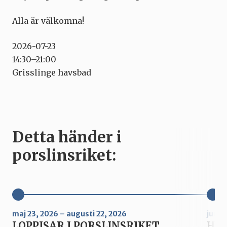
Alla är välkomna!
2026-07-23
14:30–21:00
Grisslinge havsbad
Detta händer i
porslinsriket:
maj 23, 2026 – augusti 22, 2026
juni 
LOPPISAR I PORSLINSRIKET
Hur