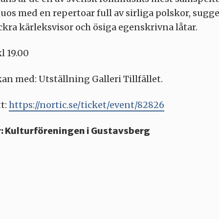
duos med en repertoar full av sirliga polskor, sugg
ackra kärleksvisor och ösiga egenskrivna låtar.
l 19.00
an med: Utställning Galleri Tillfället.
tt:
https://nortic.se/ticket/event/82826
: Kulturföreningen i Gustavsberg