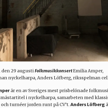
 den 29 augusti
Folkmusikkonsert
Emilia Amper,
man nyckelharpa, Anders Löfberg, riksspelman cel
mper
är en av Sveriges mest prisbelönade folkmus
smästartitel i nyckelharpa, samarbeten med klass
 och turnéer jorden runt på CV’t.
Anders Löfberg
ä