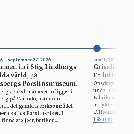
026 – september 27, 2026
juni 11, 2026 – aug
men in i Stig Lindbergs
Grisslinge m
lda värld, på
Friluftsdag/u
sbergs Porslinsmuseum.
Onsdagar med Fa
under sommaren 
ergs Porslinsmuseum ligger i
Fabriken in till 
erg på Värmdö, öster om
utflykter för dig
m, i det gamla fabriksområdet
Tillsammans uppt
ra kallas Porslinsriket. I
testar roliga akt
Läs mer
finns ateljéer, butiker,
härliga sommarm
ger, caféer, gallerier, konsthall
varierar från vec