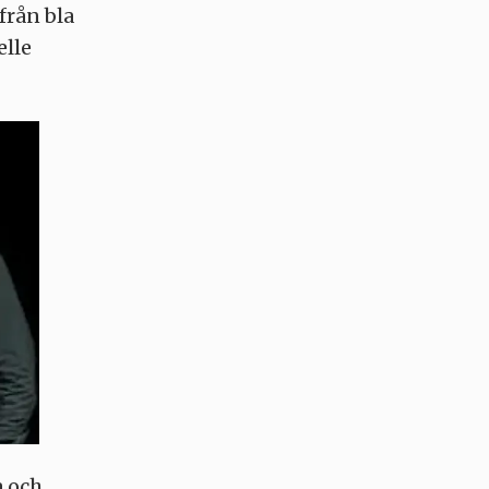
från bla
lle
a och