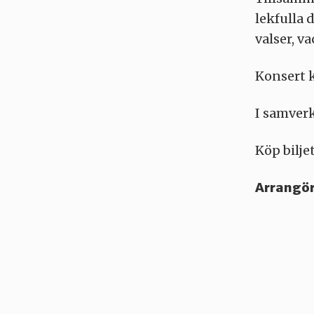
lekfulla 
valser, v
Konsert k
I samverk
Köp bilje
Arrangör