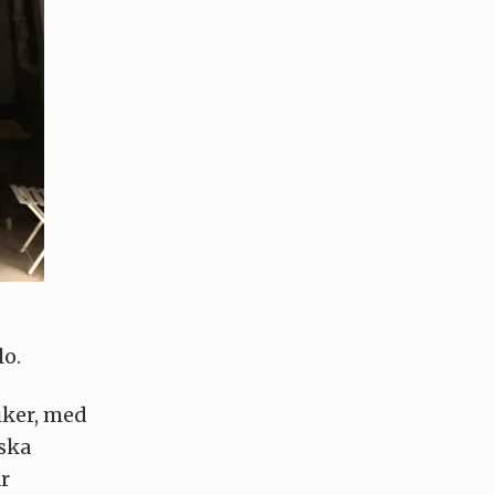
lo.
iker, med
iska
r