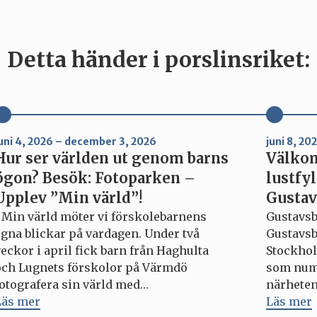
Detta händer i porslinsriket:
uni 4, 2026 – december 3, 2026
juni 8, 2
Hur ser världen ut genom barns
Välkom
ögon? Besök: Fotoparken –
lustfyl
Upplev ”Min värld”!
Gustav
I Min värld möter vi förskolebarnens
Gustavsb
egna blickar på vardagen. Under två
Gustavsb
eckor i april fick barn från Haghulta
Stockhol
och Lugnets förskolor på Värmdö
som nume
fotografera sin värld med
närheten 
engångskameror. Resultatet är bilder
Läs mer
restauran
Läs mer