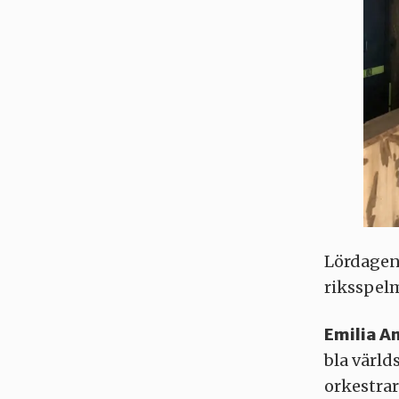
Lördagen
riksspel
Emilia A
bla värld
orkestrar