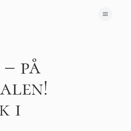
 – på
alen!
k i