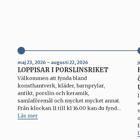
maj 23, 2026 – augusti 22, 2026
j
LOPPISAR I PORSLINSRIKET
Välkommen att fynda bland
konsthantverk, kläder, barnprylar,
antikt, porslin och keramik,
samlaföremål och mycket mycket annat.
Från klockan 11 till kl 16.00 kan du fynda
v
unika saker – och kanske göra ett bra
Läs mer
klipp? Hela Porslinsriket är som vanligt
öppet under varje loppis, med outlets,
fabriksbutiken, caféer och matställen.