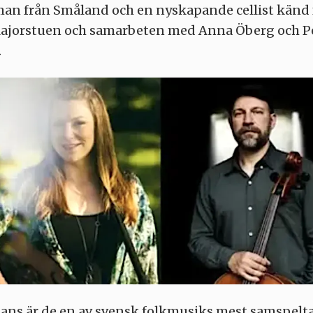
man från Småland och en nyskapande cellist känd 
Majorstuen och samarbeten med Anna Öberg och Pe
.
ans är de en av svensk folkmusiks mest samspelt