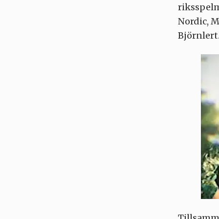
riksspel
Nordic, 
Björnlert
Tillsamm