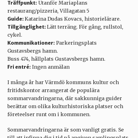
Träffpunkt:
Utanför Mariaplans
restaurang/pizzeria, Villagatan 5
Guide:
Katarina Dudas Kovacs, historielärare.
Tillgänglighet:
Lätt terräng. För gång, rullstol,
cykel.
Kommunikationer:
Parkeringsplats
Gustavsbergs hamn.
Buss 474, hållplats Gustavsbergs hamn.
Fri entré:
Ingen anmälan
I många år har Värmdö kommuns kultur och
fritidskontor arrangerat de populära
sommarvandringarna, där sakkunniga guider
berättar om olika kulturhistoriska platser och
företeelser runt om i kommunen.
Sommarvandringarna är som vanligt gratis. Se
till att infinna dig i tid på angiven samlingsplats