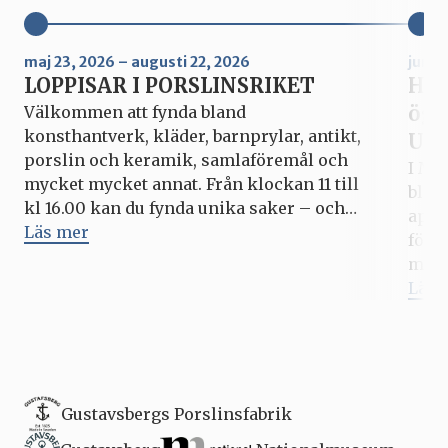
maj 23, 2026 – augusti 22, 2026
juni 
LOPPISAR I PORSLINSRIKET
Hur
ögo
Välkommen att fynda bland
konsthantverk, kläder, barnprylar, antikt,
Upp
porslin och keramik, samlaföremål och
I Mi
mycket mycket annat. Från klockan 11 till
blic
kl 16.00 kan du fynda unika saker – och
apri
kanske göra ett bra klipp? Hela
Läs mer
förs
Porslinsriket är som vanligt öppet under
med 
varje loppis, med outlets, fabriksbutiken,
fyll
Läs 
caféer och matställen. Kommande datum
pers
för Loppisar i Porslinsriket: […]
som 
vid. 
Gustavsbergs Porslinsfabrik