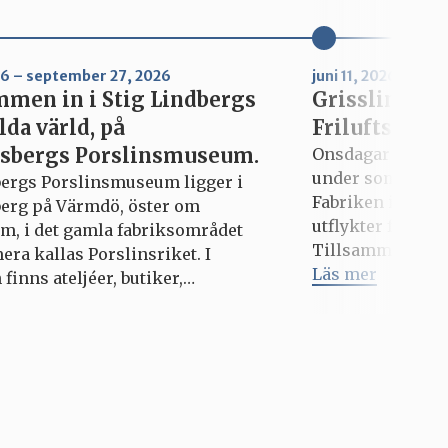
026 – september 27, 2026
juni 11, 2026 – aug
men in i Stig Lindbergs
Grisslinge m
lda värld, på
Friluftsdag/u
sbergs Porslinsmuseum.
Onsdagar med Fa
under sommaren 
ergs Porslinsmuseum ligger i
Fabriken in till 
erg på Värmdö, öster om
utflykter för dig
m, i det gamla fabriksområdet
Tillsammans uppt
ra kallas Porslinsriket. I
testar roliga akt
Läs mer
finns ateljéer, butiker,
härliga sommarm
ger, caféer, gallerier, konsthall
varierar från vec
hamn. Besöksadress: Odelbergs
utkik efter vad 
4 40 Gustavsberg Se karta på
för dig som är 13
aps Möt Stig Lindberg –
ren som sällan gjorde det
de. En formens mångsysslare