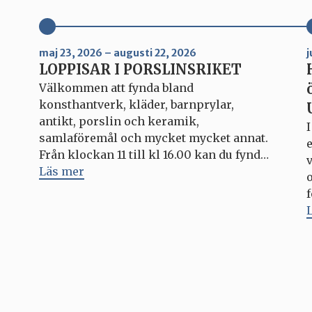
maj 23, 2026 – augusti 22, 2026
j
LOPPISAR I PORSLINSRIKET
Välkommen att fynda bland
konsthantverk, kläder, barnprylar,
antikt, porslin och keramik,
samlaföremål och mycket mycket annat.
Från klockan 11 till kl 16.00 kan du fynda
v
unika saker – och kanske göra ett bra
Läs mer
klipp? Hela Porslinsriket är som vanligt
öppet under varje loppis, med outlets,
fabriksbutiken, caféer och matställen.
Kommande datum för Loppisar i
Porslinsriket: […]
a