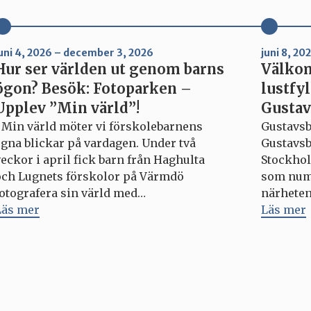
uni 4, 2026 – december 3, 2026
juni 8, 2
Hur ser världen ut genom barns
Välkom
ögon? Besök: Fotoparken –
lustfyl
Upplev ”Min värld”!
Gustav
I Min värld möter vi förskolebarnens
Gustavsb
egna blickar på vardagen. Under två
Gustavsb
eckor i april fick barn från Haghulta
Stockhol
och Lugnets förskolor på Värmdö
som nume
fotografera sin värld med
närheten 
engångskameror. Resultatet är bilder
Läs mer
restauran
Läs mer
fyllda av närvaro, nyfikenhet och
och gäst
oväntade perspektiv. Kamerorna riktas
väg 5, 13
mot sådant som vuxna ofta passerar utan
Google M
tt stanna vid. En stövel i det […]
formgiva
förvänta
som […]