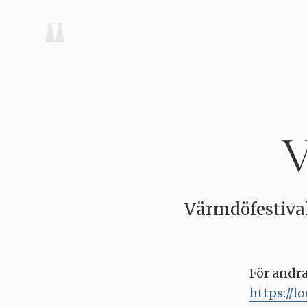
V
Värmdöfestival
För andra
https://lo