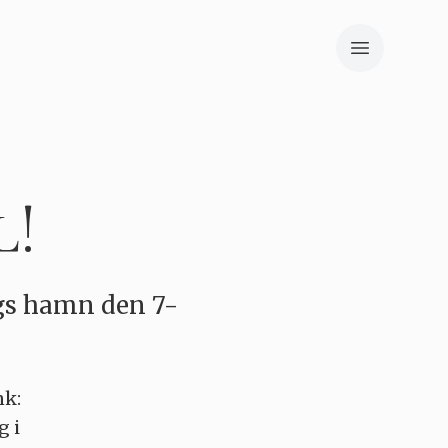
l!
rgs hamn den 7-
nk:
g i